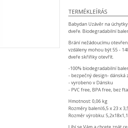
TERMÉKLEÍRÁS
Babydan Uzávěr na úchytky d
dveře. Biodegradabilní balen
Brání nežádoucímu otevření 
vzdáleny mohou být 55 - 140 
dveře skříňky otevřít.
-100% biodegradabilní bale
- bezpečný design- dánská 
- vyrobeno v Dánsku
- PVC free, BPA free, bez ft
Hmotnost: 0,06 kg
Rozměry balení:6,5 x 23 x 3,
Rozměr výrobku: 5,2x18x1,
Líbí se Vám a chcete znát c