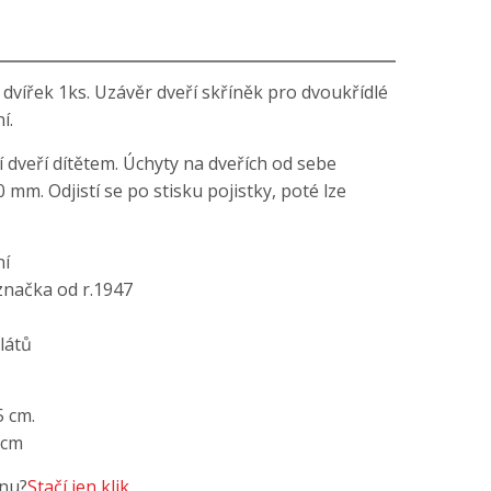
vířek 1ks. Uzávěr dveří skříněk pro dvoukřídlé
í.
dveří dítětem. Úchyty na dveřích od sebe
mm. Odjistí se po stisku pojistky, poté lze
ní
značka od r.1947
alátů
5 cm.
1cm
enu?
Stačí jen klik..