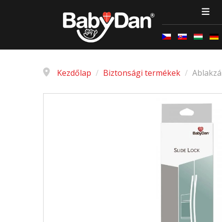
Kezdőlap
/
Biztonsági termékek
/
Ablakzá