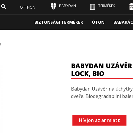
BABYDAN
TERMÉKEK
OTTHON
BIZTONSÁGI TERMÉKEK
ÚTON
BABARÁC
r
BABYDAN UZÁVĚR 
LOCK, BIO
Babydan Uzávěr na úchytky d
dveře. Biodegradabilní balen
Hívjon az ár miatt