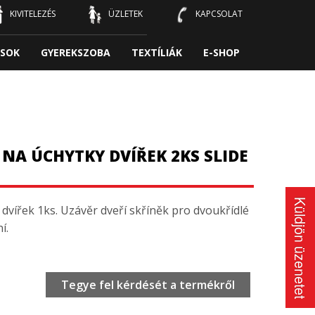
KIVITELEZÉS
ÜZLETEK
KAPCSOLAT
SOK
GYEREKSZOBA
TEXTÍLIÁK
E-SHOP
NA ÚCHYTKY DVÍŘEK 2KS SLIDE
Küldjön üzenetet
vířek 1ks. Uzávěr dveří skříněk pro dvoukřídlé
í.
Tegye fel kérdését a termékről