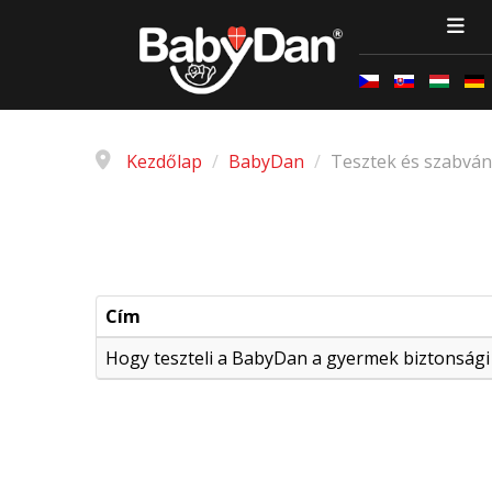
Kezdőlap
/
BabyDan
/
Tesztek és szabvá
Cím
Hogy teszteli a BabyDan a gyermek biztonsági