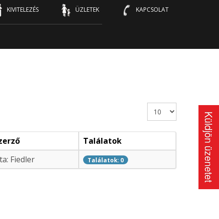
KIVITELEZÉS
ÜZLETEK
KAPCSOLAT
Tételek #
Küldjön üzenetet
zerző
Találatok
ta: Fiedler
Találatok: 0