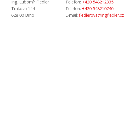
Ing. Lubomír Fiedler
Telefon:
+420 548212335
Trnkova 144
Telefon:
+420 548210740
628 00 Brno
E-mail:
fiedlerova@ingfiedler.cz