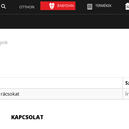
BABYDAN
TERMÉKEK
OTTHON
nyok
S
 rácsokat
Ír
KAPCSOLAT