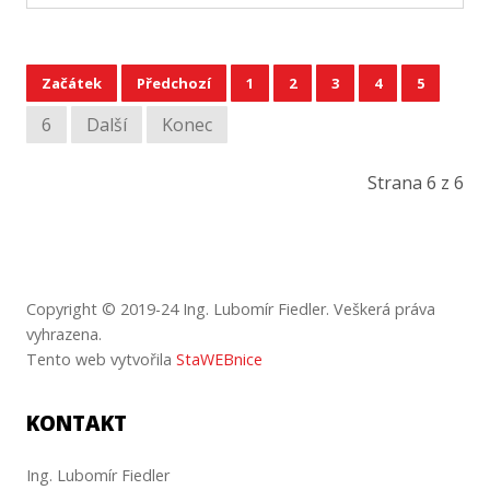
Začátek
Předchozí
1
2
3
4
5
6
Další
Konec
Strana 6 z 6
Copyright © 2019-24 Ing. Lubomír Fiedler. Veškerá práva
vyhrazena.
Tento web vytvořila
StaWEBnice
KONTAKT
Ing. Lubomír Fiedler