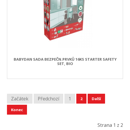
BABYDAN SADA BEZPEČN.PRVKŮ 16KS STARTER SAFETY
SET, BIO
Začátek
Předchozí
1
2
Další
Konec
Strana 1 z 2