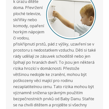
k úrazu dítěte
doma. Převržení
ploché televize,
skříňky nebo
komody, opaření
horkým nápojem
či vodou,
přiskřípnutí prstů, pád z výšky, uzavření se v
prostoru s nedostatkem vzduchu. Děti si také
rády udělají ze zásuvek schodiště nebo jen
šplhají po hranách dveří. To jsou jen některá
rizika hrozící v domácnosti. Přestože
většinou nedojde ke zranění, mohou být
poškozeny věcí mající pro rodinu
nezaplatitelnou cenu. Tato rizika mohou být
významně snížena správným použitím
bezpečnostních prvků od Baby Danu. Staňte
se na chvíli ditětem a projděte si všechny