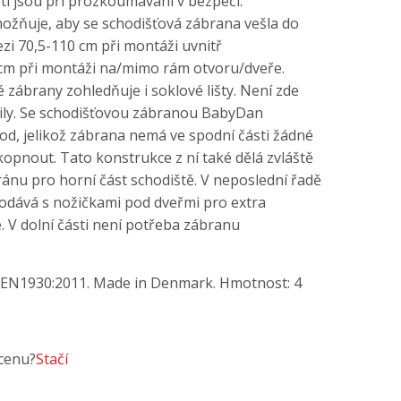
ěti jsou při prozkoumávání v bezpečí.
ožňuje, aby se schodišťová zábrana vešla do
ezi 70,5-110 cm při montáži uvnitř
cm při montáži na/mimo rám otvoru/dveře.
 zábrany zohledňuje i soklové lišty. Není zde
tily. Se schodišťovou zábranou BabyDan
od, jelikož zábrana nemá ve spodní části žádné
akopnout. Tato konstrukce z ní také dělá zvláště
nu pro horní část schodiště. V neposlední řadě
dodává s nožičkami pod dveřmi pro extra
é. V dolní části není potřeba zábranu
 EN1930:2011. Made in Denmark. Hmotnost: 4
 cenu?
Stačí