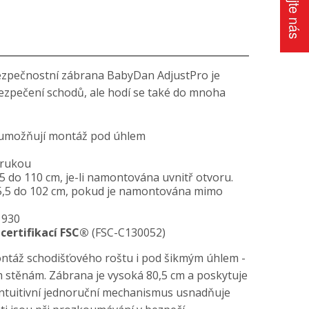
ezpečnostní zábrana BabyDan AdjustPro je
ezpečení schodů, ale hodí se také do mnoha
y umožňují montáž pod úhlem
 rukou
5 do 110 cm, je-li namontována uvnitř otvoru.
5,5 do 102 cm, pokud je namontována mimo
1930
s
certifikací FSC®
(FSC-C130052)
ntáž schodišťového roštu i pod šikmým úhlem -
 stěnám. Zábrana je vysoká 80,5 cm a poskytuje
intuitivní jednoruční mechanismus usnadňuje