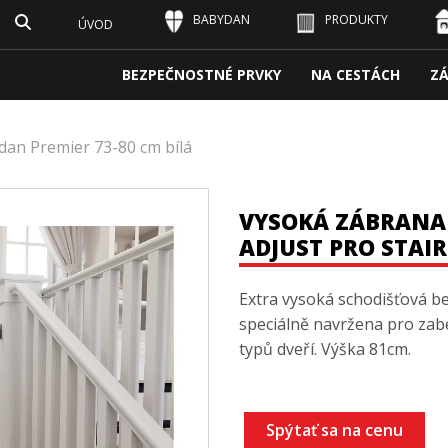
BABYDAN
PRODUKTY
ÚVOD
BEZPEČNOSTNÉ PRVKY
NA CESTÁCH
Z
an Premier 73-80 cm bílá
VYSOKÁ ZÁBRANA
ADJUST PRO STAI
Extra vysoká schodišťová b
speciálně navržena pro zab
typů dveří. Výška 81cm.
Spýtať sa na cenu