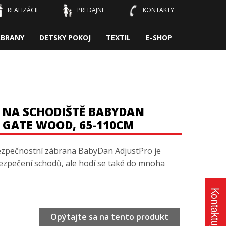
REALIZÁCIE
PREDAJNE
KONTAKTY
ÁBRANY
DETSKY POKOJ
TEXTIL
E-SHOP
 NA SCHODIŠTĚ BABYDAN
R GATE WOOD, 65-110CM
ezpečnostní zábrana BabyDan AdjustPro je
ezpečení schodů, ale hodí se také do mnoha
Kontaktujte nás
Opýtajte sa na tento produkt