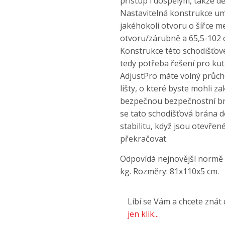
přístup i dospělým, takže d
Nastavitelná konstrukce um
jakéhokoli otvoru o šířce m
otvoru/zárubně a 65,5-102 
Konstrukce této schodišťové
tedy potřeba řešení pro ku
AdjustPro máte volný průch
lišty, o které byste mohli z
bezpečnou bezpečnostní brá
se tato schodišťová brána 
stabilitu, když jsou otevřen
překračovat.
Odpovídá nejnovější normě
kg. Rozměry: 81x110x5 cm.
Líbí se Vám a chcete znát
jen klik...