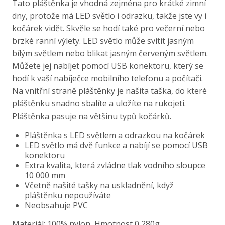
Tato pláštěnka je vhodná zejména pro krátké zimní
dny, protože má LED světlo i odrazku, takže jste vy i
kočárek vidět. Skvěle se hodí také pro večerní nebo
brzké ranní výlety. LED světlo může svítit jasným
bílým světlem nebo blikat jasným červeným světlem.
Můžete jej nabíjet pomocí USB konektoru, který se
hodí k vaší nabíječce mobilního telefonu a počítači.
Na vnitřní straně pláštěnky je našita taška, do které
pláštěnku snadno sbalíte a uložíte na rukojeti.
Pláštěnka pasuje na většinu typů kočárků.
Pláštěnka s LED světlem a odrazkou na kočárek
LED světlo má dvě funkce a nabíjí se pomocí USB
konektoru
Extra kvalita, která zvládne tlak vodního sloupce
10 000 mm
Včetně našité tašky na uskladnění, když
pláštěnku nepoužíváte
Neobsahuje PVC
Materiál: 100% nylon, Hmotnost 0,280g