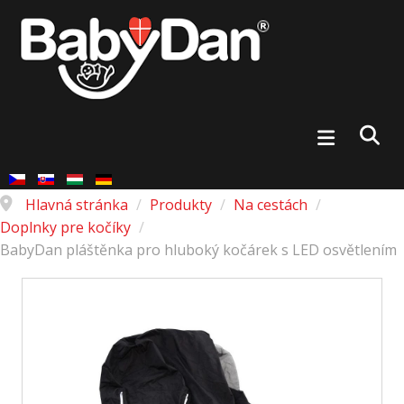
Hlavná stránka
/
Produkty
/
Na cestách
/
Doplnky pre kočíky
/
BabyDan pláštěnka pro hluboký kočárek s LED osvětlením