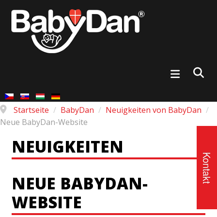
Startseite
/
BabyDan
/
Neuigkeiten von BabyDan
/
Neue BabyDan-Website
NEUIGKEITEN
Kontakt
NEUE BABYDAN-
WEBSITE